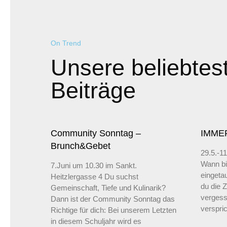
On Trend
Unsere beliebtes
Beiträge
Community Sonntag –
IMME
Brunch&Gebet
29.5.-11
Wann bis
7.Juni um 10.30 im Sankt.
eingetau
Heitzlergasse 4 Du suchst
du die 
Gemeinschaft, Tiefe und Kulinarik?
verges
Dann ist der Community Sonntag das
verspri
Richtige für dich: Bei unserem Letzten
in diesem Schuljahr wird es