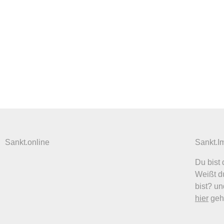
Sankt.online
Sankt.I
Du bist 
Weißt du
bist? u
hier
geh