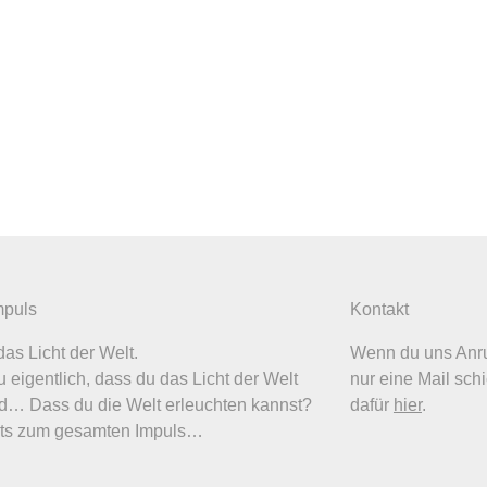
mpuls
Kontakt
das Licht der Welt.
Wenn du uns Anru
 eigentlich, dass du das Licht der Welt
nur eine Mail schi
nd… Dass du die Welt erleuchten kannst?
dafür
hier
.
ts zum gesamten Impuls…